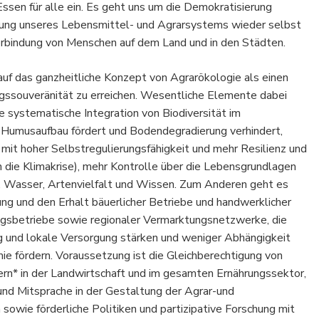
ssen für alle ein. Es geht uns um die Demokratisierung
tung unseres Lebensmittel- und Agrarsystems wieder selbst
Verbindung von Menschen auf dem Land und in den Städten.
auf das ganzheitliche Konzept von Agrarökologie als einen
ssouveränität zu erreichen. Wesentliche Elemente dabei
e systematische Integration von Biodiversität im
Humusaufbau fördert und Bodendegradierung verhindert,
it hoher Selbstregulierungsfähigkeit und mehr Resilienz und
n die Klimakrise), mehr Kontrolle über die Lebensgrundlagen
, Wasser, Artenvielfalt und Wissen. Zum Anderen geht es
ung und den Erhalt bäuerlicher Betriebe und handwerklicher
gsbetriebe sowie regionaler Vermarktungsnetzwerke, die
 und lokale Versorgung stärken und weniger Abhängigkeit
e fördern. Voraussetzung ist die Gleichberechtigung von
rn* in der Landwirtschaft und im gesamten Ernährungssektor,
und Mitsprache in der Gestaltung der Agrar-und
owie förderliche Politiken und partizipative Forschung mit