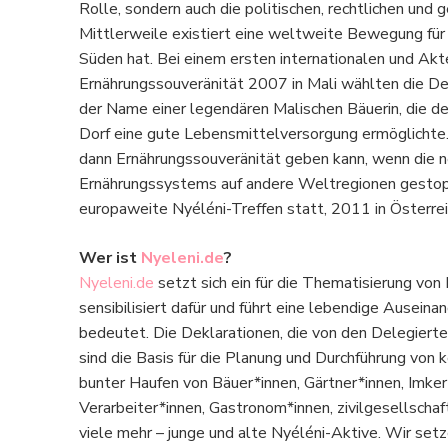
Rolle, sondern auch die politischen, rechtlichen und
Mittlerweile existiert eine weltweite Bewegung für 
Süden hat. Bei einem ersten internationalen und Ak
Ernährungssouveränität 2007 in Mali wählten die De
der Name einer legendären Malischen Bäuerin, die dem
Dorf eine gute Lebensmittelversorgung ermöglichte.
dann Ernährungssouveränität geben kann, wenn die 
Ernährungssystems auf andere Weltregionen gestopp
europaweite Nyéléni-Treffen statt, 2011 in Österre
Wer ist
Nyeleni.de
?
Nyeleni.de
setzt sich ein für die Thematisierung vo
sensibilisiert dafür und führt eine lebendige Ausein
bedeutet. Die Deklarationen, die von den Delegierte
sind die Basis für die Planung und Durchführung von
bunter Haufen von Bäuer*innen, Gärtner*innen, Imker
Verarbeiter*innen, Gastronom*innen, zivilgesellschaf
viele mehr – junge und alte Nyéléni-Aktive. Wir set