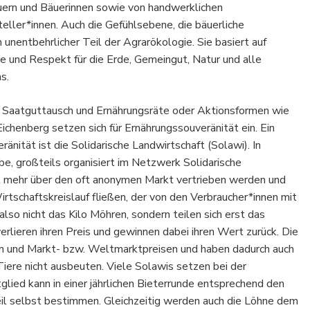
uern und Bäuerinnen sowie von handwerklichen
eller*innen. Auch die Gefühlsebene, die bäuerliche
n unentbehrlicher Teil der Agrarökologie. Sie basiert auf
e und Respekt für die Erde, Gemeingut, Natur und alle
s.
g, Saatguttausch und Ernährungsräte oder Aktionsformen wie
henberg setzen sich für Ernährungssouveränität ein. Ein
änität ist die Solidarische Landwirtschaft (Solawi). In
e, großteils organisiert im Netzwerk Solidarische
cht mehr über den oft anonymen Markt vertrieben werden und
rtschaftskreislauf fließen, der von den Verbraucher*innen mit
 also nicht das Kilo Möhren, sondern teilen sich erst das
erlieren ihren Preis und gewinnen dabei ihren Wert zurück. Die
n und Markt- bzw. Weltmarktpreisen und haben dadurch auch
iere nicht ausbeuten. Viele Solawis setzen bei der
itglied kann in einer jährlichen Bieterrunde entsprechend den
eil selbst bestimmen. Gleichzeitig werden auch die Löhne dem