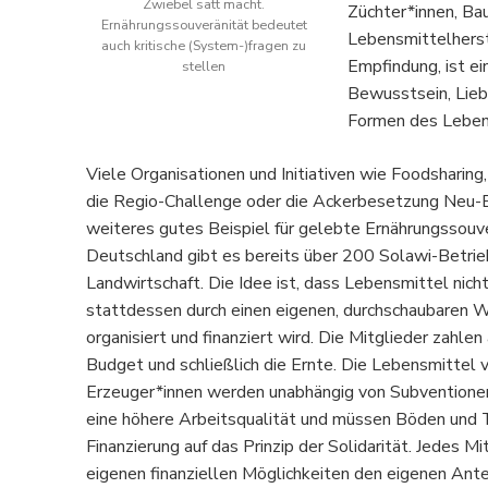
Zwiebel satt macht.
Züchter*innen, Ba
Ernährungssouveränität bedeutet
Lebensmittelherst
auch kritische (System-)fragen zu
Empfindung, ist ei
stellen
Bewusstsein, Lieb
Formen des Leben
Viele Organisationen und Initiativen wie Foodsharin
die Regio-Challenge oder die Ackerbesetzung Neu-Eic
weiteres gutes Beispiel für gelebte Ernährungssouver
Deutschland gibt es bereits über 200 Solawi-Betrieb
Landwirtschaft. Die Idee ist, dass Lebensmittel ni
stattdessen durch einen eigenen, durchschaubaren Wi
organisiert und finanziert wird. Die Mitglieder zahlen
Budget und schließlich die Ernte. Die Lebensmittel v
Erzeuger*innen werden unabhängig von Subventione
eine höhere Arbeitsqualität und müssen Böden und T
Finanzierung auf das Prinzip der Solidarität. Jedes M
eigenen finanziellen Möglichkeiten den eigenen Ant