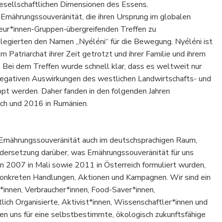
 gesellschaftlichen Dimensionen des Essens.
Ernährungssouveränität, die ihren Ursprung im globalen
teur*innen-Gruppen-übergreifenden Treffen zu
legierten den Namen „Nyéléni“ für die Bewegung. Nyéléni ist
 Patriarchat ihrer Zeit getrotzt und ihrer Familie und ihrem
 Bei dem Treffen wurde schnell klar, dass es weltweit nur
negativen Auswirkungen des westlichen Landwirtschafts- und
t werden. Daher fanden in den folgenden Jahren
ich und 2016 in Rumänien.
n Ernährungssouveränität auch im deutschsprachigen Raum,
andersetzung darüber, was Ernährungssouveränität für uns
n 2007 in Mali sowie 2011 in Österreich formuliert wurden,
 konkreten Handlungen, Aktionen und Kampagnen. Wir sind ein
*innen, Verbraucher*innen, Food-Saver*innen,
tlich Organisierte, Aktivist*innen, Wissenschaftler*innen und
zen uns für eine selbstbestimmte, ökologisch zukunftsfähige